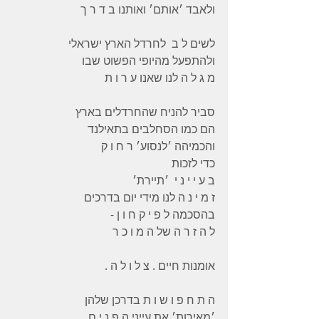
ולאבד ׳אותם׳ ואותנו ב ד ר ך 
לשים ל ב  לחרדל הארץ ישראלי 
ולהתפעל מהיופי הפשוט שבו 
מ ג ל ה לנו שאנו ע ר ו ת 
סביר להניח שהחרדלים בארץ 
הם כמו הסחלבים בתאילנד 
והכמיהה ׳לנסוע׳ ר ח ו ק 
כדי לזכות 
ב ע י י נ י  ׳תיירת׳ 
ז מ י נ ה לנו מידי יום בדרכים 
בהסכמה ל פ י ק ח ו ן -
ל ה ז ר ה של ה מ ו כ ר 
אומנות חיים . צ ל ו ל ה .
ה ת ח פ ו ש ו ת בדרכן שלהן 
׳מאירות׳ את עייני ה פ נ י ם 