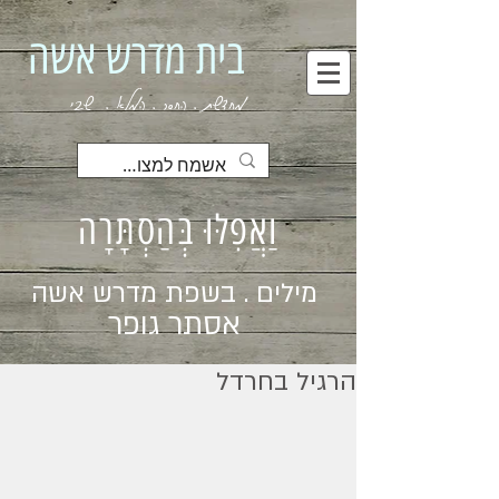
בית מדרש אשה
מחדשת . החסר . המלא . שבי
וַאֲפִלּוּ בְּהַסְתָּרָה
מילים . בשפת מדרש אשה
אסתר גופר
הרגיל בחרדל