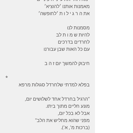
מאמנות אותנו ׳להוציא׳
את ה ר ג י ל ו ת ׳לחופשה׳ 
מסמנות לנו 
להיות ש מ ו ת לב 
לחרדים בדרכים 
עם כל האות שבן עבורנו 
חיבוק להמשך יום ז ה ב  
*
בפלא למדתי שלחרדל סגולות מרפא 
"הרגיל בחרדל אחד לשלושים יום, 
מונע חליים מתוך ביתו. 
אבל לא בכל יום, 
מפני שהוא מחליש את הלב" 
(ברכות מ', א').