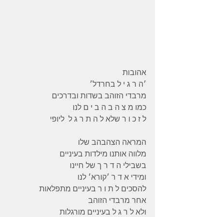
אהובות 
׳ה ר ג י ל בחרדל׳ 
מרבדי הזוהב בשדות ובדרכים 
כמו מ צ ה ב ה ב י ם לנו 
ל ז כ ו ר שלא ל ה ת ר ג ל  ליופי 
המראה הצהבהב שלו 
מלווה אותנו מילדות בעיניים 
בשבילי ה ד ר ך של חיינו 
ומידי א ד ר ׳קורא׳ לנו 
להסכים ל ת ו ר בעיניים מתפלאות
אחר מרבדי הזוהב
ולא ל ר ג ל בעיניים מורגלות 