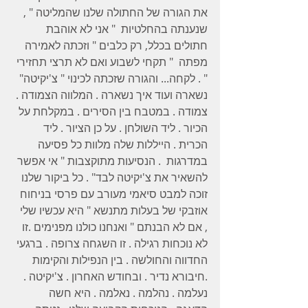
את הגורה של החתולה שלנו שהמליטה " , 
שנענתה בהחלטיות  " אני לא אוהבת 
חתולים בכלל, רק כלבים " וזכתה לאמירה 
מפתה  " תקחי לשבוע ואם לא תרצי תחזירי 
" . לקחה... והגורה שזכתה לכינוי " צ'יקיטה" 
נשארה ועוד איך נשארה . המלווה הצמודה . 
צמודה . במטבח בין הסירים . במקלחת על 
הכיור . ליד השולחן . על כן הציור . ליד 
הכרית . הייללות שלה מלוות כל פסיעה 
במדרגות  . הנסיעות מתוקצבות " אי אפשר 
להשאיר את צ'יקיטה לבד" . כל ביקור שלנו 
זוכה למבט סיאמי מעורב עם פרסי בניחוח 
אוזבקי של בעלות מתנשא " היא עכשיו שלי 
, אם לא הבנתם " ואנחנו כולנו מפנימים .זו 
לא נוכחות רגילה . זו השגחה צרופה . ברגעי 
החדווה והחולשה . בין הנפילות והקימות 
.חיבורא נדיר . ובחודש האחרון . צ'יקיטה . 
נעלמה . נהלמה . נאלמה . היא חשה 