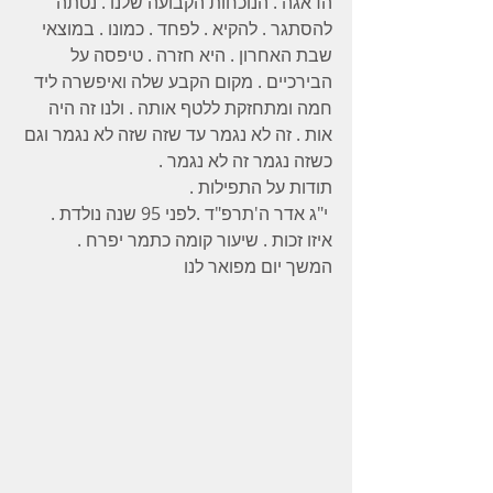
הדאגה . הנוכחות הקבועה שלנו . נטתה 
להסתגר . להקיא . לפחד . כמונו . במוצאי 
שבת האחרון . היא חזרה . טיפסה על 
הבירכיים . מקום הקבע שלה ואיפשרה ליד 
חמה ומתחזקת ללטף אותה . ולנו זה היה 
אות . זה לא נגמר עד שזה שזה לא נגמר וגם 
כשזה נגמר זה לא נגמר . 
תודות על התפילות . 
 י"ג אדר ה'תרפ"ד .לפני 95 שנה נולדת . 
איזו זכות . שיעור קומה כתמר יפרח . 
המשך יום מפואר לנו 