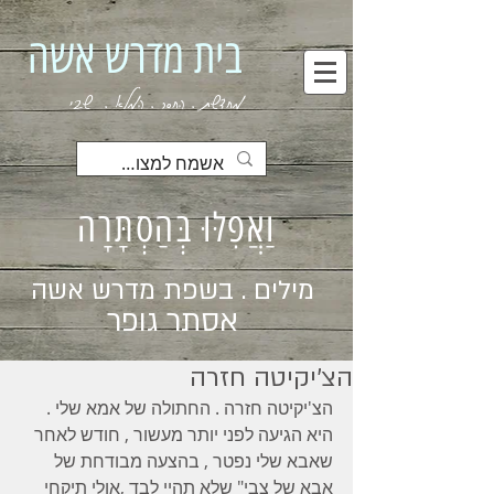
בית מדרש אשה
מחדשת . החסר . המלא . שבי
וַאֲפִלּוּ בְּהַסְתָּרָה
מילים . בשפת מדרש אשה
אסתר גופר
הצ'יקיטה חזרה
הצ'יקיטה חזרה . החתולה של אמא שלי . 
היא הגיעה לפני יותר מעשור , חודש לאחר 
שאבא שלי נפטר , בהצעה מבודחת של 
אבא של צבי" שלא תהיי לבד ,אולי תיקחי 