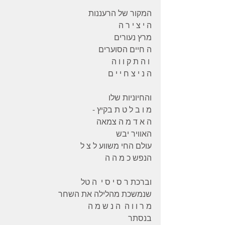
המקור של הרעננות
ה י צ י ר ה 
מרץ נעורים
ה חיים הסוערים
 ו ה ת ק ו ו ה 
ה נ י צ ח י י ם 
והחיוניות שלו 
מ ו ב ל ט ת בקיץ -
ה א ד מ ה צמאה 
האוויר יבש 
עולם החי משווע ל צ ל 
הנפש כ מ ה ה 
וברכת ר ס י ס י  ה טל 
שנמשכת מהלילה את השחר 
מ ר ו ו ה  ה נ ש מ ה 
בנסתר 