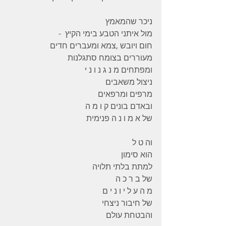
ניכר שהמאמץ 
מול איתני הטבע בימי הקיץ  -
חום ויובש ,צמא ומעברים חדים 
מעוררים בצומח סתגלנות
ומפתחים מ נ ג נ ו נ י  
ניצול משאבים 
מרפים ומרפאים 
ובאדם בונים ק ו מ ה 
של א מ ו נ ה פנימית 
וה ט ל  
הוא סימון 
למתת בלתי תלויה 
של ב ר כ ה 
מ ה ע ל י ו נ י ם 
של חיבור ניצחי 
והבטחת עולם 