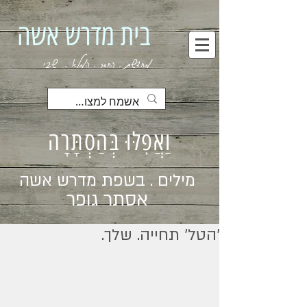
בית מדרש אשה
מחדשת . החסר . המלא . שבי
וַאֲפִלּוּ בְּהַסְתָּרָה
מילים . בשפת מדרש אשה
אסתר גופר
׳הטל׳ תחייה. שלך.