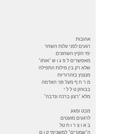
אהובות 
רגעים לפני עלות השחר 
ימי הקיץ השחונים 
מאפשרים ל פ ג ו ש ׳אותו׳ 
שלא רק בין מילות התפילה 
מנצנץ בזהרוריות 
מ ר ח ף מעל פני האדמה 
בבוהק ט ל ל י 
מלא ׳רצון ברכה ונדבה׳ 
מבט ומגע 
לרגעים מועטים 
ב א ו צ ר ו ת טל 
ה׳שמורים׳ למשכימי ק ו ם  