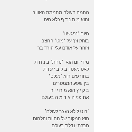
החמה העולה מחממת האוויר 
והוא מ ת נ ד ף כלא היה 
היום ׳נפגשנו׳ 
בוהק וזך על ׳מוט׳ החצב 
וזוהר על אודם עלי הורד בר 
מידי יום הוא  ׳נוחת׳ ב נ ח ת 
לאט מעט ו ב ק ב י ע ו ת 
בחורפים הוא ׳נעלם׳ 
בין שפע הממטרים 
ב ק י ץ הוא מ ח י י ה 
את פני ה א ד מ ה בעולם 
׳ה ט ל לא נעצר לעולם׳
הוא המקור של החיות והלחות  
הבלתי נדלת בעולם 