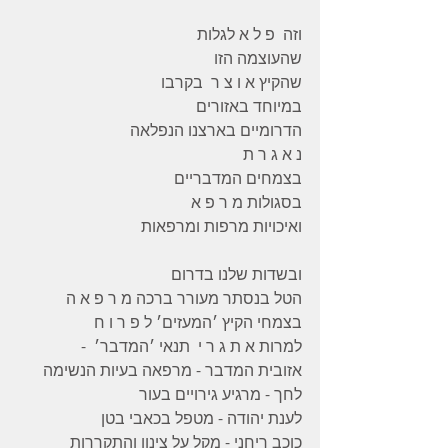
וזה  פ ל א לגלות 
שהעוצמה הזו 
שהקיץ א ו צ ר  בקרבו 
במיוחד באזורים 
הדרומיים בארצנו הנפלאה 
נ א ג ר ת 
בצמחים המדבריים
בסגולות מ ר פ א 
ואיכויות מרפות ומרפאות   
ובשדות שלנו בדרום
הטל בנסתר מעורר ברכה מ ר פ א ה  
בצמחי הקיץ ׳המעזים׳ ל פ ר ו ח 
למרות א ת ג ר י  תנאי ׳המדבר׳  - 
אזובית המדבר - מרפאה בעיות הנשימה
לחך - מרגיע גירויים בעור 
לענת יהודה - מטפל בכאבי בטן 
כוכב ריחני - מקל על צינון והתקררות 