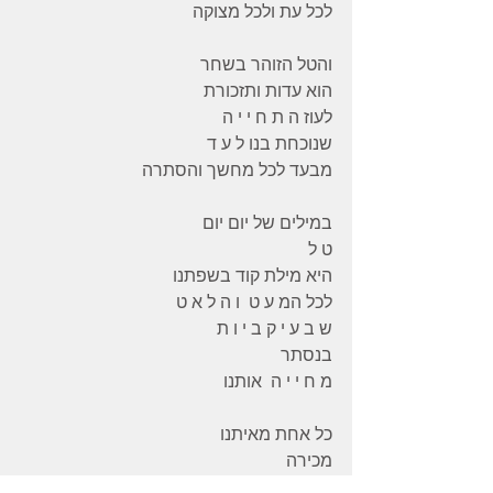
לכל עת ולכל מצוקה 
והטל הזוהר בשחר 
הוא עדות ותזכורת 
לעוז ה ת ח י י ה 
שנוכחת בנו ל ע ד 
מבעד לכל מחשך והסתרה 
במילים של יום יום 
ט ל  
היא מילת קוד בשפתנו 
לכל המ ע ט  ו ה ל א ט  
ש ב ע י ק ב י ו ת 
בנסתר 
מ ח י י ה  אותנו 
כל אחת מאיתנו 
מכירה 
את ׳ה ט ל ׳ שלה 