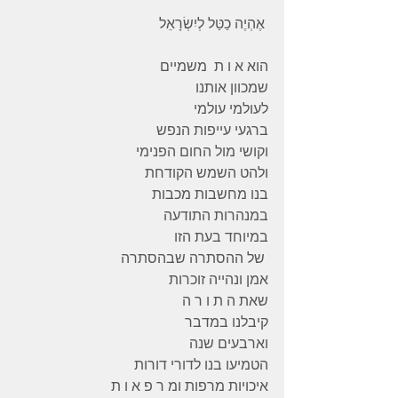
 אֶהְיֶה כַטַּל לְיִשְׂרָאֵל
הוא א ו ת  משמיים 
שמכוון אותנו 
לעולמי עולמי 
ברגעי עייפות הנפש 
וקושי מול החום הפנימי 
ולהט השמש הקודחת
בנו מחשבות מכבות 
במנהרות התודעה 
במיוחד בעת הזו 
 של ההסתרה שבהסתרה 
אמן ונהייה זוכרות 
שאת ה ת ו ר ה
קיבלנו במדבר 
וארבעים שנה 
הטמיעו בנו לדורי דורות 
איכויות מרפות ומ ר פ א ו ת 