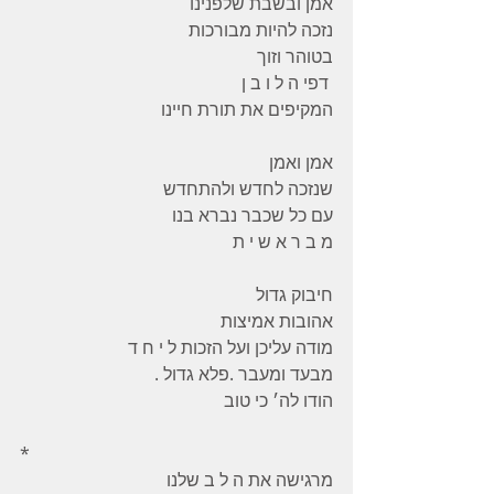
אמן ובשבת שלפנינו 
נזכה להיות מבורכות 
בטוהר וזוך 
 דפי ה ל ו ב ן  
המקיפים את תורת חיינו 
אמן ואמן 
שנזכה לחדש ולהתחדש 
עם כל שכבר נברא בנו 
מ ב ר א ש י ת 
חיבוק גדול 
אהובות אמיצות 
מודה עליכן ועל הזכות ל י ח ד 
מבעד ומעבר .פלא גדול .
הודו לה׳ כי טוב 
*
מרגישה את ה ל ב שלנו 