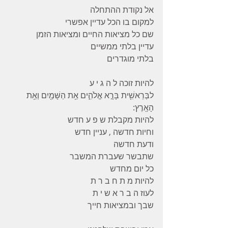
אל נקודת ההתחלה 
למקום בו הכל עדיין אפשרי 
שם כל מציאות החיים ומציאות הזמן 
עדיין בלתי ממשיים 
בלתי מוגדרים 
להיות זוכה ל ה ג י ע 
לבְּרֵאשִׁ֖ית בָּרָ֣א אֱלֹהִ֑ים אֵ֥ת הַשָּׁמַ֖יִם וְאֵ֥ת 
הָאָֽרֶץ:
להיות מקבלת ש פ ע חדש 
וחיות חדשה , עניין חדש 
ודעת חדשה 
שתבשר שעברת המשבר 
כל יום מחדש 
להיות מ ת ח ב ר ת 
לעוז ה ב ר א ש י ת 
שבך ובמציאות חייך 