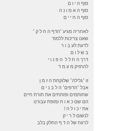
סוף ה י ו ם 
סוף ה א מ ו נ ה 
סוף ה ח י י ם 
לאחריה מגיע ׳הדף ה ח ל ק ׳ 
שאנו צריכות ללמוד 
לדעת לע ב ו ר 
ב ש ל ו ם 
דרך ה ח ל ל  ה פ נ ו י 
להחזיק מ ע מ ד 
זו ׳גלילה׳ שלוקחת ה ז מ ן 
אבל ׳הדפים׳ ה ל ב נ י ם 
שחותמים ופותחים את תורת חיים 
הם שם כ א ו ת ומופת עבורנו 
את י כ ו ל ה ! 
לנשום ל ר י ק 
לרווח של ה ד ף החלק בלב 