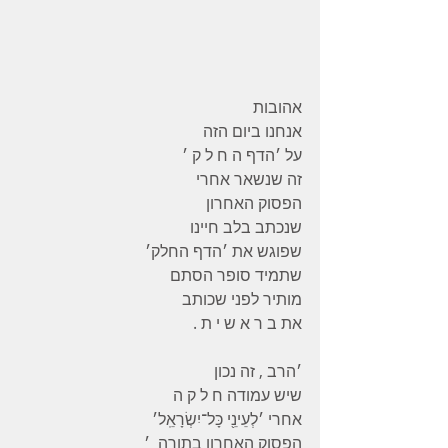
אהובות 
אנחנו ביום הזה 
על ׳הדף ה ח ל ק ׳ 
זה שנשאר אחרי 
הפסוק האחרון 
שנכתב בלב חיינו 
שפוגש את ׳הדף החלק׳ 
שתמיד סופר הסתם 
מותיר לפני שכותב 
את ב ר א ש י ת .
׳הרב , זה נכון 
שיש עמודה ח ל ק ה 
אחרי ׳לְעֵינֵ֖י כָּל־יִשְׂרָאֵֽל׳
הפסוק האחרון בתורה  ׳ 