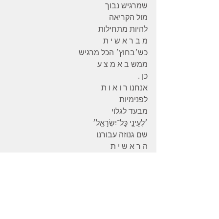
שמרגיש נבוך 
מול הקריאה 
להיות מתחילות 
מ ב ר א ש י ת 
כש׳בחוץ׳ הכל מרגיש 
ממש ב א מ צ ע 
כן .
אנחנו ר ו א ו ת 
לפנימיות 
מבעד לגלוי 
׳לְעֵינֵ֖י כָּל־יִשְׂרָאֵֽל׳
שם גנוזה עבורנו
ה ר א ש י ת 
בראשית - ראש ב י ת 
ביכולת להתחדש 
אנו באיתנות על 
מחזיקות ר א ש 