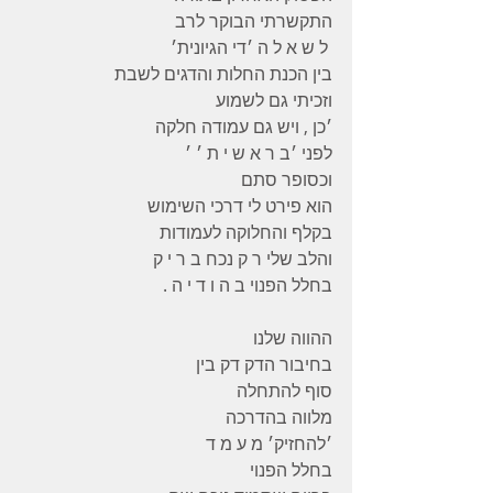
התקשרתי הבוקר לרב 
 ל ש א ל ה ׳די הגיונית׳ 
בין הכנת החלות והדגים לשבת 
וזכיתי גם לשמוע 
׳כן , ויש גם עמודה חלקה 
לפני ׳ב ר א ש י ת ׳ ׳ 
וכסופר סתם 
הוא פירט לי דרכי השימוש 
בקלף והחלוקה לעמודות 
והלב שלי ר ק נכח ב ר י ק 
בחלל הפנוי ב ה ו ד י ה .
ההווה שלנו
בחיבור הדק דק בין 
סוף להתחלה 
מלווה בהדרכה 
׳להחזיק׳ מ ע מ ד 
בחלל הפנוי 