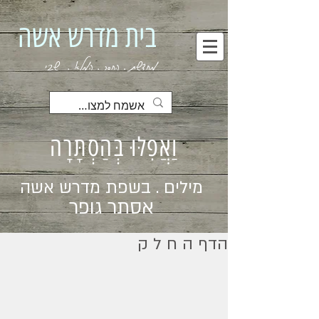
בית מדרש אשה
מחדשת . החסר . המלא . שבי
וַאֲפִלּוּ בְּהַסְתָּרָה
מילים . בשפת מדרש אשה
אסתר גופר
הדף ה ח ל ק