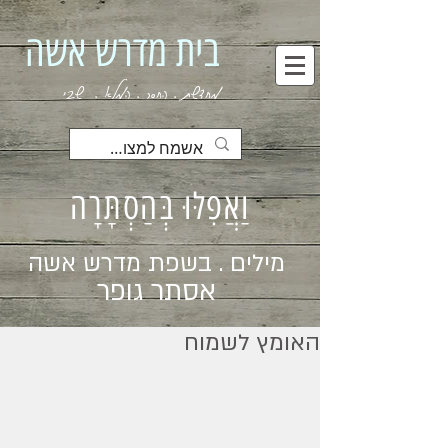
בית מדרש אשה
מחדשת . החסר . המלא . שבי
וַאֲפִלּוּ בְּהַסְתָּרָה
מילים . בשפת מדרש אשה
אסתר גופר
האומץ לשמוח