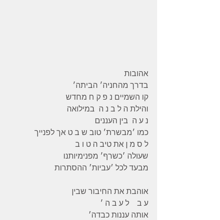
אהובות 
בדרך מהחניה׳ הביתה׳ 
קו השמיים נ פ ק ח מחדש 
והילת ה ל ב נ ה  במילואה 
נ ע ה  בין העננים
כמו ׳מבשרת׳ טוב ש ב ט אך לפנייך 
ל ס מ ן את טיב ה ט ו ב 
שעולה ׳כשרף׳ מפנימיותנו 
מבעד לכל ׳עביות׳ ההסתרות 
אוהבת את החיבור שבין 
ע ב    ל ע ב ה ׳ 
אותה עננות כבדה׳