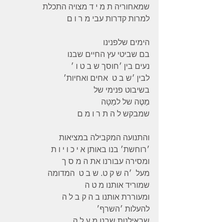
שמאחוריה ת מ י ד מצויה התכלת 
למרות קדרות עבי מ ר ו ם 
הימים שלפנינו 
בם שביטי עץ החיים שבנו 
נעים בין ׳חוסך ש ב ט ו ׳ 
לבין ׳ש ב ט  אחים ואחיות׳ 
בשיבוט פנימי של 
מַטֶּה של למַטָּה
שמבקש ל ה ת ר ו מ ם 
והתנועה המקבילה במציאות 
׳רוחשת׳ בנו באותן א י כ ו י ו ת 
ומסירה עבורנו את ה מ ס ך 
מעל  ׳ה ש ק ט. ש ב ט  המדומה 
שמוריד אותנו מ ט ה 
ומעוררת אותנו ב ה ק ב ל ה 
להעלות ׳השרף׳ 
שבאילנות שבנו מ ע ל ה 