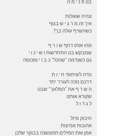
בנו פ נ י מ ה 
ונהיה שואלות 
איך זה מ ר ג י ש בגוף 
כשהשרף עולה בך? 
מהו אותו דחף ש ו ר ף 
שמבקש בנו התחדשות ו ש י נ ו י
גם כשנדמה ׳שהכל׳ כ ב ו י ומכוסה 
נודה לשיתופי ח י ו ת 
דרכם נזכה לעורר יחד 
ה ש ר ף את ׳המלאך׳ שבנו 
שקורא אותנו 
ל ג ד ו ל 
חיבוק גדול 
אהובות אמיצות 
אמן ואת המילים תפגושנה בבוקר שלכן 