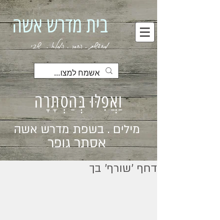
בית מדרש אשה
מחדשת . החסר . המלא . שבי
וַאֲפִלּוּ בְּהַסְתָּרָה
מילים . בשפת מדרש אשה
אסתר גופר
דחף ׳שורף׳ בך