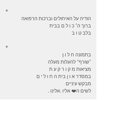
*
הודיה על האיחולים וברכות הרפואה 
ברוך ה׳ כ ו ל ם בבית 
בלב ט ו ב 
*
בתמונה ח ל ו ן 
׳שורף׳ להעלות מעלה 
מציאות מ ק ו ר ק ע ת 
במסדר א ו ן בית ה ח ו ל י ם 
מבקש עיניים 
לשים ה❤️ אליו .אלינו .
[ואפילו בהסתרה][דחף שורף בך]