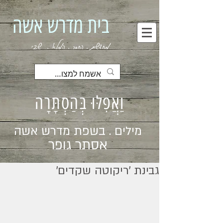
בית מדרש אשה
מחדשת . החסר . המלא . שבי
וַאֲפִלּוּ בְּהַסְתָּרָה
מילים . בשפת מדרש אשה
אסתר גופר
גבינת ׳ריקוטה שקדים׳