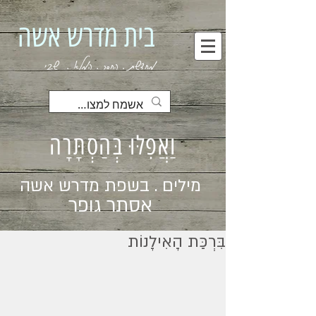
בית מדרש אשה
מחדשת . החסר . המלא . שבי
וַאֲפִלּוּ בְּהַסְתָּרָה
מילים . בשפת מדרש אשה
אסתר גופר
בִּרְכַּת הָאִילָנוֹת