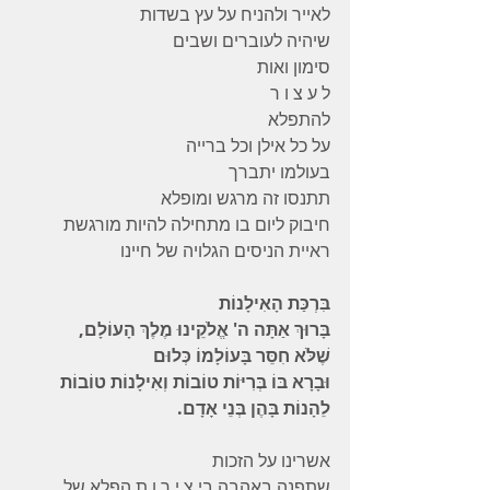
לאייר ולהניח על עץ בשדות 
שיהיה לעוברים ושבים 
סימון ואות 
ל ע צ ו ר 
להתפלא 
על כל אילן וכל ברייה 
בעולמו יתברך 
תתנסו זה מרגש ומופלא
חיבוק ליום בו מתחילה להיות מורגשת  
ראיית הניסים הגלויה של חיינו 
בִּרְכַּת הָאִילָנוֹת
בָּרוּךְ אַתָּה ה' אֱלֹקֵינוּ מֶלֶךְ הָעוֹלָם, 
שֶׁלֹּא חִסֵּר בָּעוֹלָמוֹ כְּלוּם
וּבָרָא בּוֹ בְּרִיּוֹת טוֹבוֹת וְאִילָנוֹת טוֹבוֹת 
לֵהָנוֹת בָּהֶן בְּנֵי אָדָם.
אשרינו על הזכות 
שתפנה באהבה בי צ י ר ו ת הפלא של 