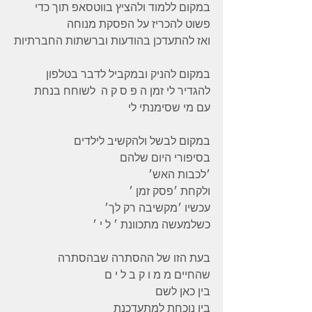
במקום ללמוד ולהציץ בווטסאפ תוך כדי
פשוט להכריז על הפסקת מנוחה
ואז להתעדכן בהודעות וברשתות החברתיות
במקום להניק ובמקביל לדבר בטלפון
להגדיר לי זמן ה פ ס ק ה  לשוחח בנחת
עם מי שסימנתי לי
במקום לבשל ולהקשיב לילדים
בסיפורי היום שלהם
׳לכבות האש׳
ולקחת ׳פסק זמן ׳
עכשיו ׳מקשיבה רק לך׳
כשלמעשה מתכוונת ׳ ל י ׳
בעת הזו של ההסתרה שבהסתרה
שהחיים מ מ ו ק ב ל י ם
בין כאן לשם
בין נוכחת למתעדכנת