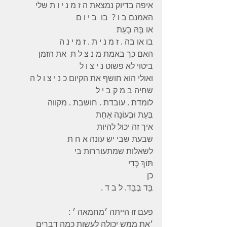
איפה בדיוק נמצאת ה ז מ נ י ו ת שלי
האמנם ב ו ?  בו  ב י ו ם
או בָּהּ בָעֵת
בו או בה . ז מ נ י ת . ז מ י נ ה
האם כך באמת מ נ צ ל ת  את הזמן
ביטוי לא פשוט נ י צ ו ל
ואולי הוא חושף את הקיום כ נ י צ ו ל ה
שחיה ב מ ק ב י ל
לומדת . עובדת . חושבת . מקווה
בְּעֵת וּבְעוֹנָה אַחַת
איך זה יכול להיות
שבעת שבי יש עונה א ח ת
לשאלות שמתעוררות בי
תּוֹךְ כְּדֵי
כן
בַּד בְבַד. ל ב ד .
פעם זו הייתה ׳מחמאה ׳ :
׳את ממש יכולה לעשות כמה דברים 