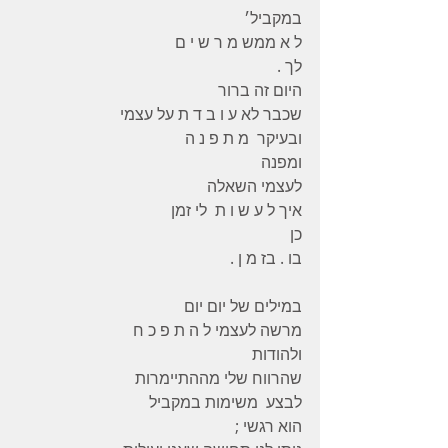
במקביל׳
ל א ממש מ ר ש י ם
לך .
היום זה ברור
שכבר לא ע ו ב ד ת על עצמי
ובעיקר  מ ת פ נ ה
ומפנה
לעצמי השאלה
איך ל ע ש ו ת  לי זמן
כן
בו . בז מ ן .
במילים של יום יום
מרשה לעצמי ל ה ת פ כ ח
ולהודות
שהרווח שלי מההתיימרות
לבצע  משימות במקביל
הוא רגשי ;