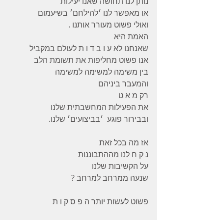
נותן לנו תחושה שאנו יעילות
או מאפשר לנו ׳להילחם׳ בשיעמום
ואולי פשוט מעורר אותנו .
האמת היא
שאנחנו לא ע ו ב ד ו ת לעולם במקביל
אנו פשוט מחליפות את תשומת הלב
בין משימה למשימה למשימה
והמעבר ביניהם
רק מ א ט
את הפעילות המחשבתית שלנו
ובבירור פוגע  ׳בביצועים׳ שלנו.
אז מה בכל זאת
נ ק ח לנו מההתבוננות
על הקשיבות שלנו
שנעה ממרחב למרחב ?
פשוט לעשות יותר ה פ ס ק ו ת