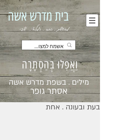
בית מדרש אשה
מחדשת . החסר . המלא . שבי
וַאֲפִלּוּ בְּהַסְתָּרָה
מילים . בשפת מדרש אשה
אסתר גופר
בעת ובעונה . אחת