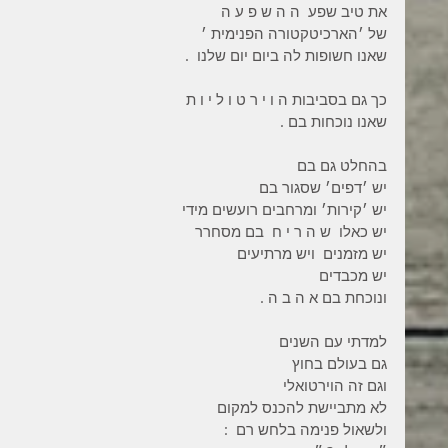
את טיב שפע  ה ה ש פ ע ה
של ׳הארכיטקטורה הפנימית ׳
שאנו חשופות לה ביום יום שלנו  .
כך גם בסביבות ה ו י ר ט ו ל י ו ת
שאנו נוכחות בם .
בהחלט גם בם
יש ׳דפים׳ שסגור בם
יש ׳קירות׳ ומרחבים רועשים מידי
יש כאלו  ש ה ר י ח  בם מסחרר
יש מזמנים  ויש מרתיעים
יש מכבדים
ונוכחת בם א ה ב ה .
למדתי עם השנים
גם בעולם בחוץ
וגם זה הוירטואלי
לא מתביישת להכנס למקום
ולשאול פנימה בלחש רם  :