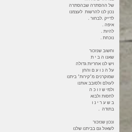
של ההסתרה שבהסתרה
נכון לנו להרשות  לעצמנו
לדייק .לבחור .
איפה .
להיות .
נוכחת .
וחשוב שנזכור
שאנו ה ב י ת
ויש לנו אחריות גדולה
על ה נ ו ע ם והחן
שמוקרנים מ׳קירות׳ ביתנו
לעולם ולסובב אותנו
ולמי ש ז ו כ ה
לחסות ולבוא
ב ש ע ר י נ ו
בתודה  .
ונכון שנזכור
לשאול גם בביתנו שלנו