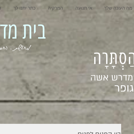
מה העונה שלך
אי תנועה
המרקיה
כתר יתנו לך
ה
בית מדרש אשה
מחדשת . החסר . המלא . שבי
ְהַסְתָּרָה
 מדרש אשה
ופר