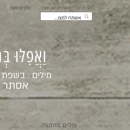
הבית
השמיים שבתוכי
מדרש אשה
וַאֲפִלּוּ בּ
מילים . בשפת
אסתר ג
מילים מהקצה