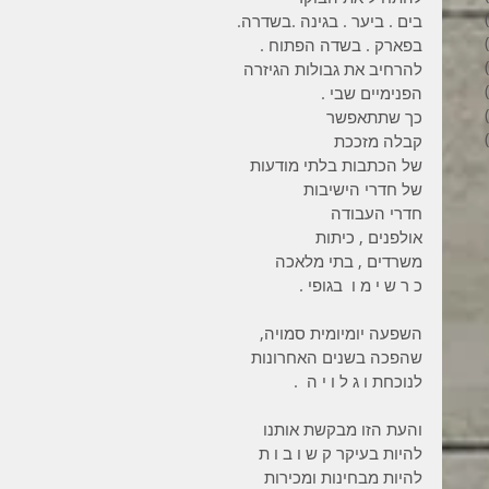
6 פוסטים
בים . ביער . בגינה .בשדרה.
4 פוסטים
בפארק . בשדה הפתוח .
2 פוסטים
להרחיב את גבולות הגיזרה
3 פוסטים
הפנימיים שבי .
פוסט 1
כך שתתאפשר
6 פוסטים
קבלה מזככת
של הכתבות בלתי מודעות
של חדרי הישיבות
חדרי העבודה
אולפנים , כיתות
משרדים , בתי מלאכה
כ ר ש י מ ו  בגופי .
השפעה יומיומית סמויה,
שהפכה בשנים האחרונות
לנוכחת ו ג ל ו י ה  .
והעת הזו מבקשת אותנו
להיות בעיקר ק ש ו ב ו ת
להיות מבחינות ומכירות