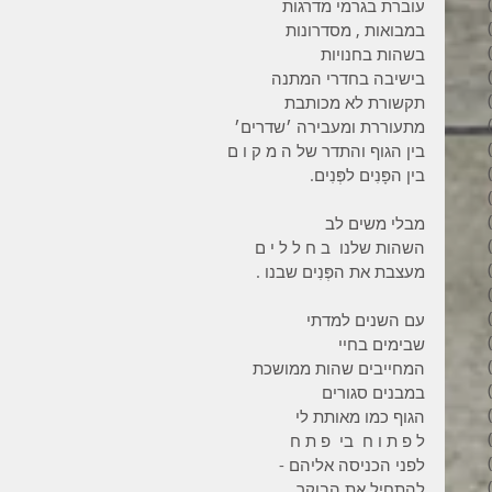
3 פוסטים
עוברת בגרמי מדרגות
6 פוסטים
במבואות , מסדרונות
6 פוסטים
בשהות בחנויות
7 פוסטים
בישיבה בחדרי המתנה
7 פוסטים
תקשורת לא מכותבת
8 פוסטים
מתעוררת ומעבירה ׳שדרים׳
6 פוסטים
בין הגוף והתדר של ה מ ק ו ם
4 פוסטים
בין הפָּנִים לפְּנִים.
7 פוסטים
פוסט 1
מבלי משים לב
3 פוסטים
השהות שלנו  ב ח ל ל י ם
4 פוסטים
מעצבת את הפְּנִים שבנו .
פוסט 1
פוסט 1
עם השנים למדתי
2 פוסטים
שבימים בחיי
5 פוסטים
המחייבים שהות ממושכת
4 פוסטים
במבנים סגורים
3 פוסטים
הגוף כמו מאותת לי
4 פוסטים
ל פ ת ו ח  בי  פ ת ח
6 פוסטים
לפני הכניסה אליהם -
6 פוסטים
להתחיל את הבוקר