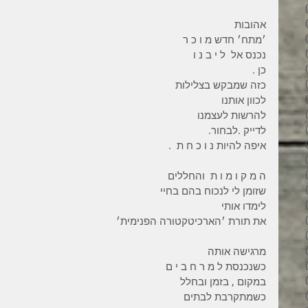
34 פוסטים
31 פוסטים
אהובות
34 פוסטים
׳מתח׳ חדש מ ו כ ר
35 פוסטים
נכנס אל  ל י ב נ ו
32 פוסטים
כן .
35 פוסטים
כזה שמבקש בצלילות
38 פוסטים
לכוון אותנו
43 פוסטים
להרשות לעצמנו
37 פוסטים
לדייק .לבחור.
45 פוסטים
איפה להיות נ ו כ ח ת  .
36 פוסטים
53 פוסטים
ה מ ק ו מ ו ת  והחללים
36 פוסטים
שזומן לי לנכוח בהם בחיי
41 פוסטים
לימדו אותי
27 פוסטים
את תורת ׳הארכיטקטורה הפנימית׳
פוסט 1
פוסט 1
מרגישה אותה
2 פוסטים
כשנכנסת ל מ ר ח ב י ם
3 פוסטים
במקום , בזמן ובחלל
2 פוסטים
כשמתקרבת לבתים