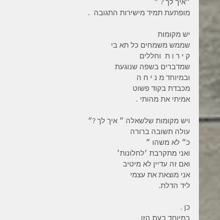
״איך לך ? ״
מופתעת תמיד מישירות התגובה  .
יש מקומות
שממש משמחים כל תא בי
ק י ר ו ת  וחללים
שמדברים בשפה שנוגעת
ובמיוחד מ נ י ח ה
מכבדת בקוד פשוט
אמיתי את מהותי .
ויש מקומות שלשאלה ״ איך לך ?״
עולה תשובה ברורה
כ״ לא משהו ״
ואני מתקרבת ׳לחלונות׳
ואם זה עדיין לא מיטיב
אני מוצאת את עצמי
ליד הדלת.
כן .
במיוחד בעת הזו