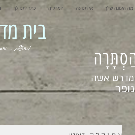
מה העונה שלך
אי תנועה
המרקיה
כתר יתנו לך
ה
בית מדרש אשה
מחדשת . החסר . המלא . שבי
ְהַסְתָּרָה
 מדרש אשה
ופר