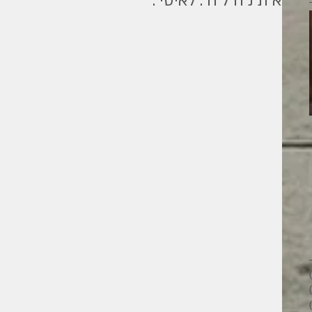
א ת נ ה ל ה . לאיטי .
מילים ליוחנן
26 פוסטים
28 פוסטים
33 פוסטים