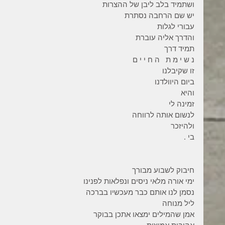
ושתמיד בלב ליבן של ההצרות 
יש שם הרחבה נסתרת 
עבורי לגלות 
והדרך אליה עוברת 
תמיד דרך 
נ ש י מ ת   ה ח י י ם 
זו שקיבלנו 
ביום היוולדנו 
והיא 
זמינה לי 
לנשום אותה לרווחה 
ולהיזכר 
בי . 
חיבוק לשבוע מבורך 
ימי אורה מלאי ניסים ונפלאות לפנינו 
נסמן לנו אותם כבר מעכשיו בברכה 
ליל מנוחה
אמן שהמילים ימצאו אתכן בבוקר  