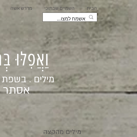
הבית
השמיים שבתוכי
מדרש אשה
וַאֲפִלּוּ בּ
מילים . בשפת
אסתר ג
מילים מהקצה