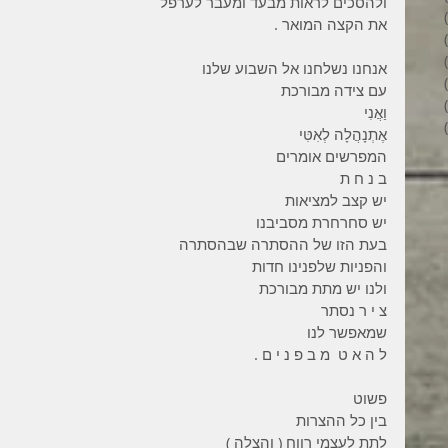
ולהסכים לראות מבעד ומעבר לערפל 
6 פוסטים
את הקצה המואר . 
4 פוסטים
2 פוסטים
אנחנו נשלחנו אל השבוע שלנו  
3 פוסטים
עם צידה מבורכת 
פוסט 1
וַאֲנִי 
6 פוסטים
אֶתְנָהֲלָה לְאִטִּי 
המפרשים אומרים 
ב נ ח ת 
יש קצב למציאות 
יש סחרחרת מסביבנו 
בעת הזו של ההסתרה שבהסתרה 
והפניות שלפנינו חדות 
ולנו יש מתת מבורכת 
צ י ר נסתר 
שמאפשר לנו 
ל ה א ט  מ ב פ נ י ם .
פשוט
בין כל ההצרות 
לתת לעצמי רווח ( והצלה ) 