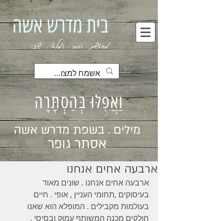
בית מדרש אשה
מחדשת . החסר . המלא . שבי
וַאֲפִלּוּ בְּהַסְתָּרָה
מילים . בשפת מדרש אשה
אסתר גופר
ארבעה אחים אנחנו
ארבעה אחים אנחנו . שונים מאוד 
בעיסוקים ,תחומי העניין , אופי . חיים 
בעולמות מקבילים . המופלא הוא שאנו 
חולקים מכנה המשותף עמוק ובסיסי . 