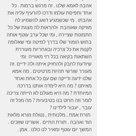
אהבה לאמא שלנו . זה מרגש ברמות . כל 
אחד ותפיסת עולמו ודרכו להרעיף עליה את 
אהבתו . מי שכשמגיע דואג להשמיע לה 
מוזיקה שאוהבת  ולהראות לה מצגת של כל 
התמונות שציירה , ומי שכל ערב עוטף אותה 
בחוש הומור שלו בדרך למיטה ומי שאלופה 
לקנות את כל צרכיה ובאחריות מעוררת 
השתאות בקיאה בכל רזי מאווייה  ומי 
שיודעת לחבק ולהחזיק איתה ולה ידיים .זה 
מעורר שורשי תהיות מרטיטים . מה אמא 
שלנו ידעה ודייקה שם עם כל אחת ואחד 
מאיתנו ? מה היא לימדה אותנו בדרכה 
המיוחדת ? מה היא מעולם לא הייתה צריכה 
לומר וזה חרוט בנו בטיבעיות ? מה מכל זה 
עובר , יעבור לילדינו ? 
 תורת אמת , מלכותית , נטולת מורא מלאת 
הוד ואהבה . תורת החיים . אשרינו שזוכים . 
המשך יום עוטף ומאיר לנו כולנו . אמן .