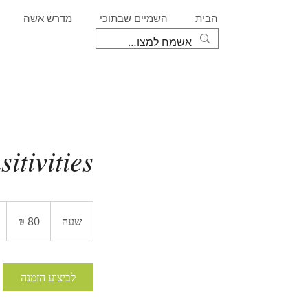
הבית
השמיים שבתוכי
מדרש אשה
itivities
80
שקלים
שעה
ש
חדשים
ע
לביצוע הזמנה