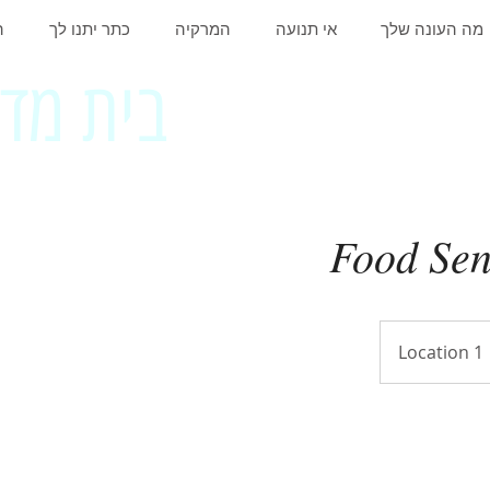
מה העונה שלך
אי תנועה
המרקיה
כתר יתנו לך
ה
בית מדרש אשה
מחדשת . החסר . המלא . שבי
Food Sens
Location 1