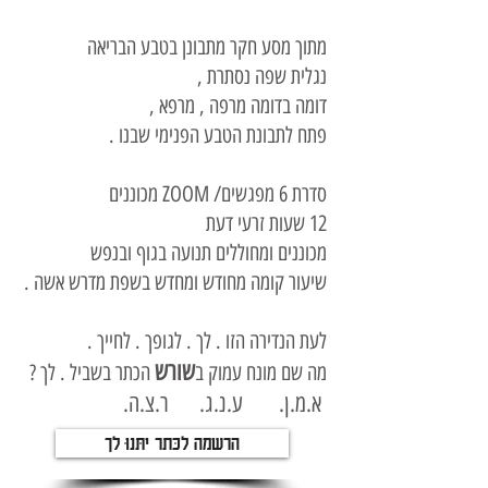
מתוך מסע חקר מתבונן בטבע הבריאה
נגלית שפה נסתרת ,
דומה בדומה מרפה , מרפא ,
פתח לתבונת הטבע הפנימי שבנו .
סדרת 6 מפגשים/ ZOOM מכוננים
12 שעות זרעי דעת
מכוננים ומחוללים תנועה בגוף ובנפש
שיעור קומה מחודש ומחדש בשפת מדרש אשה .
לעת הנדירה הזו . לך . לגופך . לחייך .
שורש
מה שם מונח עמוק ב
הכתר בשביל . לך ?
א.מ.ן. ע.נ.ג. ר.צ.ה.
הרשמה לכֶּתֶר יִתְּנוּ לָךְ