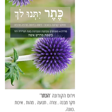
וירוס הקורונה '
הכתר
'
חקר מבנה . צורה . תנועה . מהות . איכות
.כוונה.