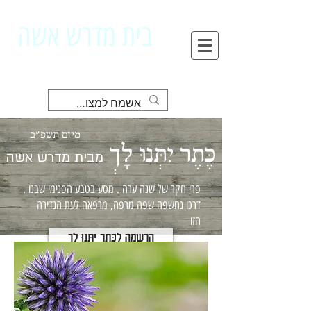
בית מדרש אשה
מחדשת . החסר . המלא . שבי
מיזם תשפ"ב
כֶּתֶר יִתְּנוּ לָךְ
מבית מדרש אשה
פרי חקר של שנה ערה . מסע בטבע הפנימי שבנו .
דרכו נחשפה שפה מרפה, מרפאה לעת הנדירה
הזו
הרשמה לכֶּתֶר יִתְּנוּ לָךְ