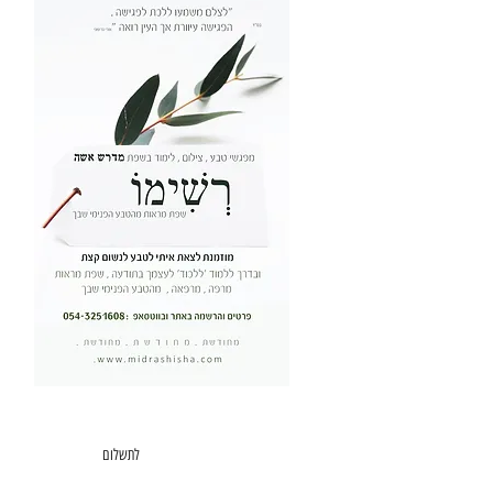
רשימו .
סדנאת צילום בטבע ולימוד
5 שעות מפגש
300
למפגש
לתשלום
ש"ח