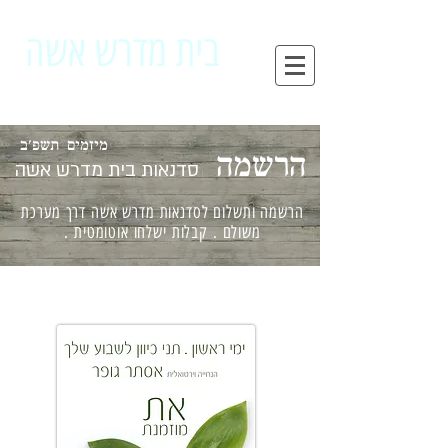
בית מדרש אשה
מחדשת . החסר . המלא . שבי
מיזמים תשפ'ב
הרשמה
סדנאות
בית מדרש אשה
הרשמה ותשלום לסדנאות מדרש אשה דרך מערכת
משולם . קבלות ישלחו אוטומטית .
מפגש שבועי בZOOM - LIVE