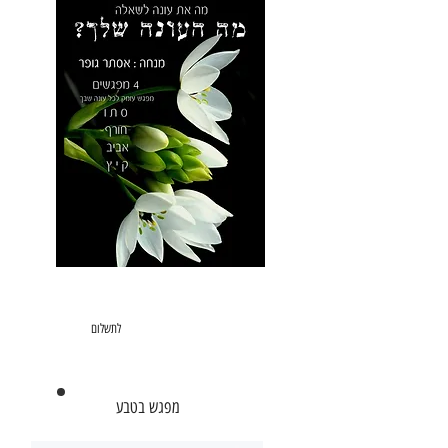
מה העונה שלך ?
סדרה מוקלטת
8 שעות , 4 מפגשים
450
בביט או משולם
לתשלום
ש"ח
מפגש בטבע